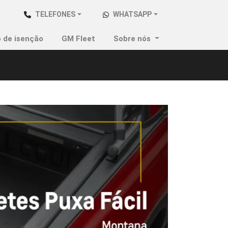
TELEFONES
WHATSAPP
 de isenção
GM Fleet
Sobre nós