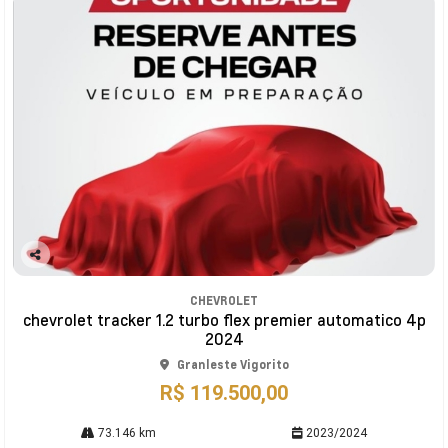
Co
mp
CHEVROLET
arti
chevrolet tracker 1.2 turbo flex premier automatico 4p
lhe
2024
Granleste Vigorito
R$ 119.500,00
73.146 km
2023/2024