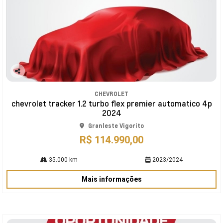
Co
mp
CHEVROLET
arti
chevrolet tracker 1.2 turbo flex premier automatico 4p
lhe
2024
Granleste Vigorito
R$ 114.990,00
35.000 km
2023/2024
Mais informações