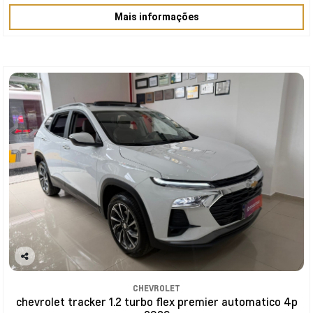
Mais informações
Co
mp
CHEVROLET
arti
chevrolet tracker 1.2 turbo flex premier automatico 4p
lhe