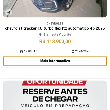
Co
mp
CHEVROLET
arti
chevrolet tracker 1.0 turbo flex ltz automatico 4p 2025
lhe
Granleste Vigorito
R$ 113.900,00
17.000 km
2024/2025
Mais informações